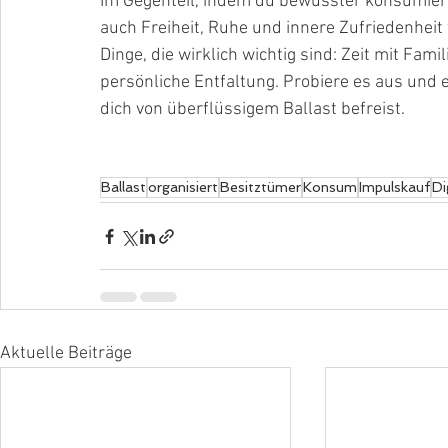
Im Gegenteil, indem du bewusster konsumierst
auch Freiheit, Ruhe und innere Zufriedenheit
Dinge, die wirklich wichtig sind: Zeit mit Fa
persönliche Entfaltung. Probiere es aus und 
dich von überflüssigem Ballast befreist.
Ballast
organisiert
Besitztümer
Konsum
Impulskauf
Di
Aktuelle Beiträge