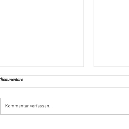
Kommentare
Kommentar verfassen...
Wenn Chaos i
Die 10-Minuten-Falschparker-