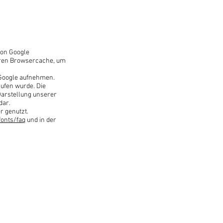
von Google
 ihren Browsercache, um
Google aufnehmen.
rufen wurde. Die
Darstellung unserer
dar.
r genutzt.
fonts/faq
und in der