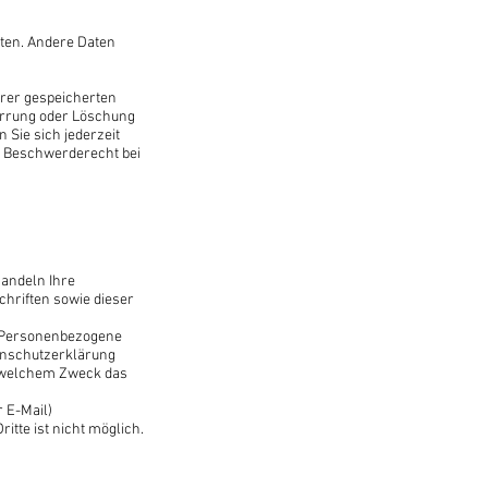
sten. Andere Daten
hrer gespeicherten
errung oder Löschung
Sie sich jederzeit
n Beschwerderecht bei
handeln Ihre
hriften sowie dieser
. Personenbezogene
tenschutzerklärung
zu welchem Zweck das
r E-Mail)
itte ist nicht möglich.