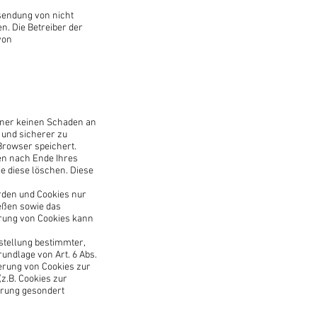
sendung von nicht
n. Die Betreiber der
von
chner keinen Schaden an
 und sicherer zu
Browser speichert.
en nach Ende Ihres
e diese löschen. Diese
erden und Cookies nur
ießen sowie das
erung von Cookies kann
stellung bestimmter,
undlage von Art. 6 Abs.
herung von Cookies zur
(z.B. Cookies zur
ärung gesondert