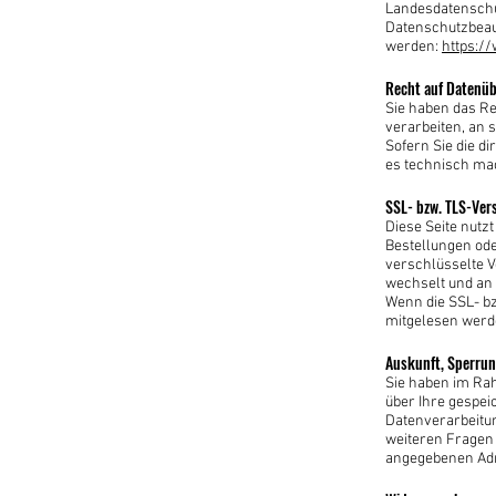
Landesdatenschut
Datenschutzbeau
werden:
https:/
Recht auf Datenüb
Sie haben das Rec
verarbeiten, an 
Sofern Sie die d
es technisch mac
SSL- bzw. TLS-Ver
Diese Seite nutz
Bestellungen ode
verschlüsselte V
wechselt und an
Wenn die SSL- bzw
mitgelesen werd
Auskunft, Sperru
Sie haben im Rah
über Ihre gespe
Datenverarbeitun
weiteren Fragen
angegebenen Ad