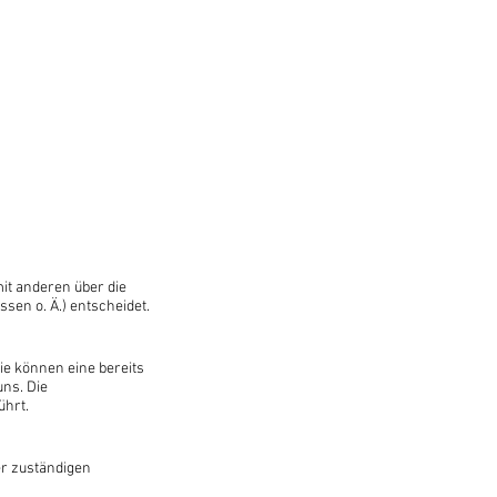
mit anderen über die
en o. Ä.) entscheidet.
ie können eine bereits
uns. Die
ührt.
er zuständigen