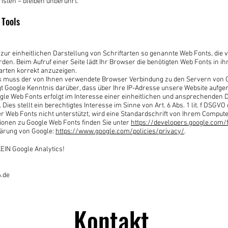
sten – bleiben unberührt.
 Tools
t zur einheitlichen Darstellung von Schriftarten so genannte Web Fonts, die 
erden. Beim Aufruf einer Seite lädt Ihr Browser die benötigten Web Fonts in
tarten korrekt anzuzeigen.
 muss der von Ihnen verwendete Browser Verbindung zu den Servern von 
t Google Kenntnis darüber, dass über Ihre IP-Adresse unsere Website aufge
le Web Fonts erfolgt im Interesse einer einheitlichen und ansprechenden 
Dies stellt ein berechtigtes Interesse im Sinne von Art. 6 Abs. 1 lit. f DSGVO 
 Web Fonts nicht unterstützt, wird eine Standardschrift von Ihrem Compute
ionen zu Google Web Fonts finden Sie unter
https://developers.google.com/
ärung von Google:
https://www.google.com/policies/privacy/
.
EIN Google Analytics!
4.de
Kontakt