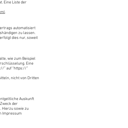
 Eine Liste der
tml
.
Vertrags automatisiert
ushändigen zu lassen.
rfolgt dies nur, soweit
lte, wie zum Beispiel
erschlüsselung. Eine
/” auf “https://”
tteln, nicht von Dritten
ntgeltliche Auskunft
 Zweck der
. Hierzu sowie zu
im Impressum