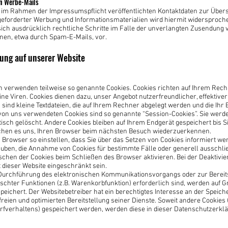
n Werbe-Mails
 im Rahmen der Impressumspflicht veröffentlichten Kontaktdaten zur Über
eforderter Werbung und Informationsmaterialien wird hiermit widersproche
sich ausdrücklich rechtliche Schritte im Falle der unverlangten Zusendung 
nen, etwa durch Spam-E-Mails, vor.
sung auf unserer Website
en verwenden teilweise so genannte Cookies. Cookies richten auf Ihrem Re
ine Viren. Cookies dienen dazu, unser Angebot nutzerfreundlicher, effektiver
sind kleine Textdateien, die auf Ihrem Rechner abgelegt werden und die Ihr 
von uns verwendeten Cookies sind so genannte “Session-Cookies”. Sie werd
sch gelöscht. Andere Cookies bleiben auf Ihrem Endgerät gespeichert bis Si
chen es uns, Ihren Browser beim nächsten Besuch wiederzuerkennen.
 Browser so einstellen, dass Sie über das Setzen von Cookies informiert w
lauben, die Annahme von Cookies für bestimmte Fälle oder generell ausschl
chen der Cookies beim Schließen des Browser aktivieren. Bei der Deaktivi
t dieser Website eingeschränkt sein.
 Durchführung des elektronischen Kommunikationsvorgangs oder zur Bereit
chter Funktionen (z.B. Warenkorbfunktion) erforderlich sind, werden auf Gr
espeichert. Der Websitebetreiber hat ein berechtigtes Interesse an der Speic
freien und optimierten Bereitstellung seiner Dienste. Soweit andere Cookies 
rfverhaltens) gespeichert werden, werden diese in dieser Datenschutzerkl