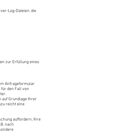
ver-Log-Dateien, die
ten zur Erfüllung eines
em Anfrageformular
für den Fall von
ter.
h auf Grundlage Ihrer
azu reicht eine
schung auffordern, Ihre
.B. nach
esondere