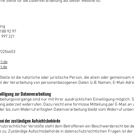
he Stelle für die Datenverarbeitung auf dieser Website ist:
ing
 188 92 97
. 997 221
192254653
t.de
t.de
telle ist die natürliche oder juristische Person, die allein oder gemeinsam 
l der Verarbeitung von personenbezogenen Daten (z.B. Namen, E-Mail-Adress
willigung zur Datenverarbeitung
beitungsvorgänge sind nur mit Ihrer ausdrücklichen Einwilligung möglich. S
gung jederzeit widerrufen. Dazu reicht eine formlose Mitteilung per E-Mail an 
er bis zum Widerruf erfolgten Datenverarbeitung bleibt vom Widerruf unber
ei der zuständigen Aufsichtsbehörde
hutzrechtlicher Verstöße steht dem Betroffenen ein Beschwerderecht bei d
 zu. Zuständige Aufsichtsbehörde in datenschutzrechtlichen Fragen ist der