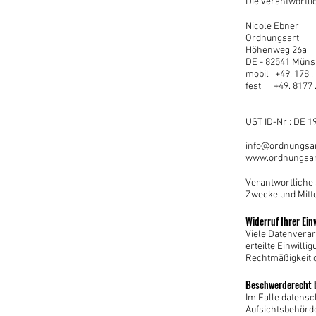
Die verantwortlic
Nicole Ebner
Ordnungsart
Höhenweg 26a
DE - 82541 Müns
mobil +49. 178 .
fest +49.
8177 
UST ID-Nr.: DE 
info@ordnungsar
www.ordnungsar
Verantwortliche S
Zwecke und Mitte
Widerruf Ihrer Ein
Viele Datenverar
erteilte Einwilli
Rechtmäßigkeit d
Beschwerderecht b
Im Falle datensc
Aufsichtsbehörde