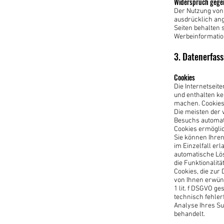
Widerspruch gege
Der Nutzung von
ausdrücklich ang
Seiten behalten 
Werbeinformatio
3. Datenerfas
Cookies
Die Internetseit
und enthalten ke
machen. Cookies 
Die meisten der 
Besuchs automati
Cookies ermögli
Sie können Ihren
im Einzelfall er
automatische Lös
die Funktionalitä
Cookies, die zur
von Ihnen erwüns
1 lit. f DSGVO g
technisch fehler
Analyse Ihres Su
behandelt.