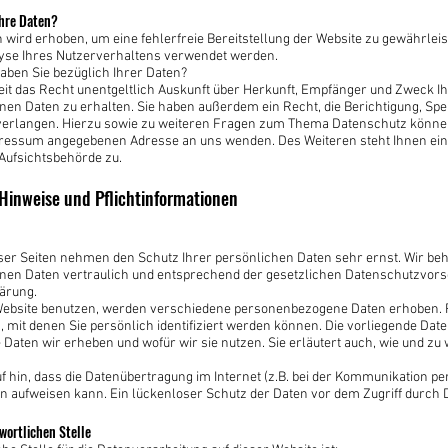
Ihre Daten?
en wird erhoben, um eine fehlerfreie Bereitstellung der Website zu gewährlei
yse Ihres Nutzerverhaltens verwendet werden.
ben Sie bezüglich Ihrer Daten?
eit das Recht unentgeltlich Auskunft über Herkunft, Empfänger und Zweck I
en Daten zu erhalten. Sie haben außerdem ein Recht, die Berichtigung, Sp
verlangen. Hierzu sowie zu weiteren Fragen zum Thema Datenschutz können 
pressum angegebenen Adresse an uns wenden. Des Weiteren steht Ihnen ei
Aufsichtsbehörde zu.
 Hinweise und Pflichtinformationen
eser Seiten nehmen den Schutz Ihrer persönlichen Daten sehr ernst. Wir be
en Daten vertraulich und entsprechend der gesetzlichen Datenschutzvorsc
ärung.
Website benutzen, werden verschiedene personenbezogene Daten erhoben
, mit denen Sie persönlich identifiziert werden können. Die vorliegende Da
e Daten wir erheben und wofür wir sie nutzen. Sie erläutert auch, wie und 
f hin, dass die Datenübertragung im Internet (z.B. bei der Kommunikation pe
n aufweisen kann. Ein lückenloser Schutz der Daten vor dem Zugriff durch Dr
wortlichen Stelle