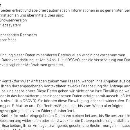
n
 Seiten erhebt und speichert automatisch Informationen in so genannten Ser
matisch an uns übermittelt. Dies sind:
Browserversion
riebssystem
ugreifenden Rechners
veranfrage
hrung dieser Daten mit anderen Datenquellen wird nicht vorgenommen.
 Datenverarbeitung ist Art. 6 Abs. 1 lit. f DSGVO, der die Verarbeitung von Da
orvertraglicher Maßnahmen gestattet.
r Kontaktformular Anfragen zukommen lassen, werden Ihre Angaben aus d
n Ihnen dort angegebenen Kontaktdaten zwecks Bearbeitung der Anfrage und 
bei uns gespeichert. Diese Daten geben wir nicht ohne Ihre Einwilligung wei
 der in das Kontaktformular eingegebenen Daten erfolgt somit ausschließlic
. 6 Abs. 1 lit. a DSGVO). Sie können diese Einwilligung jederzeit widerrufen. D
ung per E-Mail an uns. Die Rechtmäßigkeit der bis zum Widerruf erfolgten
ngsvorgänge bleibt vom Widerruf unberührt.
 Kontaktformular eingegebenen Daten verbleiben bei uns, bis Sie uns zur Lö
 Speicherung widerrufen oder der Zweck für die Datenspeicherung entfällt (z
 Bearbeitung Ihrer Anfrage). Zwingende gesetzliche Bestimmungen – insb