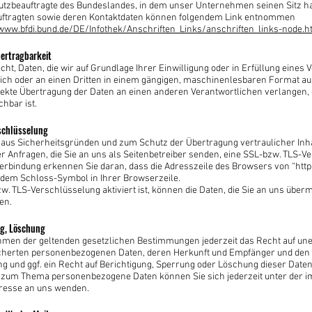
zbeauftragte des Bundeslandes, in dem unser Unternehmen seinen Sitz hat.
ftragten sowie deren Kontaktdaten können folgendem Link entnommen
/www.bfdi.bund.de/DE/Infothek/Anschriften_Links/anschriften_links-node.h
ertragbarkeit
ht, Daten, die wir auf Grundlage Ihrer Einwilligung oder in Erfüllung eines 
sich oder an einen Dritten in einem gängigen, maschinenlesbaren Format a
irekte Übertragung der Daten an einen anderen Verantwortlichen verlangen, e
hbar ist.
schlüsselung
t aus Sicherheitsgründen und zum Schutz der Übertragung vertraulicher Inha
r Anfragen, die Sie an uns als Seitenbetreiber senden, eine SSL-bzw. TLS-V
erbindung erkennen Sie daran, dass die Adresszeile des Browsers von “http:/
 dem Schloss-Symbol in Ihrer Browserzeile.
. TLS-Verschlüsselung aktiviert ist, können die Daten, die Sie an uns übermi
en.
ng, Löschung
men der geltenden gesetzlichen Bestimmungen jederzeit das Recht auf une
icherten personenbezogenen Daten, deren Herkunft und Empfänger und den
g und ggf. ein Recht auf Berichtigung, Sperrung oder Löschung dieser Daten
 zum Thema personenbezogene Daten können Sie sich jederzeit unter der 
resse an uns wenden.