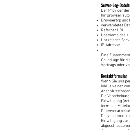
Server-Log-Dateie
Der Provider der
Ihr Browser auto
Browsertyp und 
verwendetes Bet
Referrer URL
Hostname des z
Uhrzeit der Ser
IP-Adresse
Eine Zusammenfü
Grundlage für die
Vertrags oder v
Kontaktformular
Wenn Sie uns pe
inklusive der vo
Anschlussfragen 
Die Verarbeitung
Einwilligung (Art
formlose Mitteil
Datenverarbeitu
Die von Ihnen im
Einwilligung zur
abgeschlossener