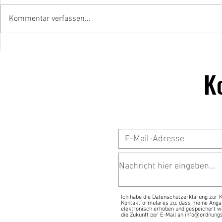
Kommentar verfassen...
Wenn Chaos i
Die 10-Minuten-Falschparker-
Runde
K
Ich habe die Datenschutzerklärung zur
Kontaktformulares zu, dass meine Anga
elektronisch erhoben und gespeichert we
die Zukunft per E-Mail an info@ordnungs