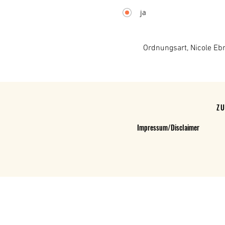
ja
Ordnungsart, Nicole Eb
Z
Impressum/Disclaimer